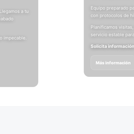
Equipo preparado pa
 Llegamos a tu
con protocolos de h
acabado
Planificamos visita
servicio estable para
do impecable.
Solicita informació
Más información