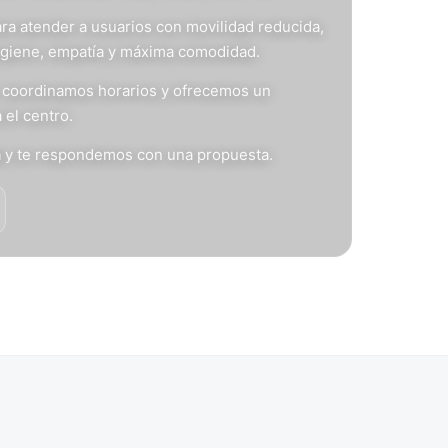
ra atender a usuarios con movilidad reducida,
igiene, empatía y máxima comodidad.
s, coordinamos horarios y ofrecemos un
 el centro.
n
y te respondemos con una propuesta.