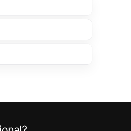
ional?