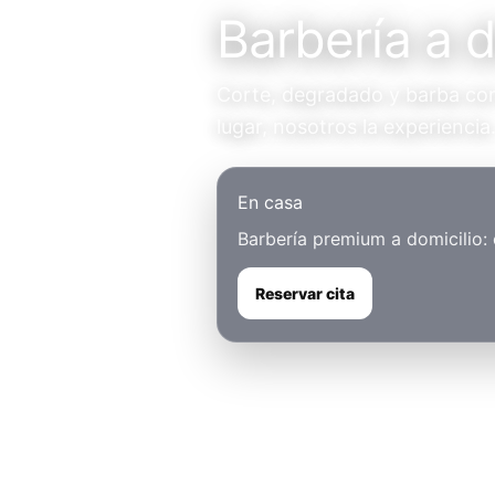
Barbería a 
Corte, degradado y barba con 
lugar, nosotros la experiencia
En casa
Barbería premium a domicilio:
Reservar cita