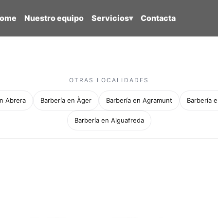
ome
Nuestro equipo
Servicios
▾
Contacta
OTRAS LOCALIDADES
en Abrera
Barbería en Àger
Barbería en Agramunt
Barbería e
Barbería en Aiguafreda