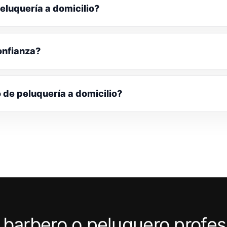
eluquería a domicilio?
onfianza?
o de peluquería a domicilio?
 barbero o peluquero profes