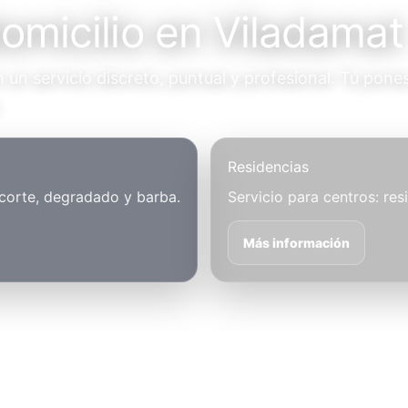
domicilio en Viladamat
un servicio discreto, puntual y profesional. Tú pones
.
Residencias
 corte, degradado y barba.
Servicio para centros: res
Más información