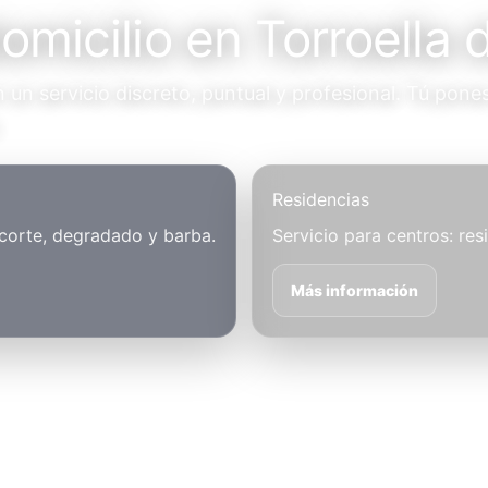
omicilio en Torroella 
un servicio discreto, puntual y profesional. Tú pones
.
Residencias
 corte, degradado y barba.
Servicio para centros: res
Más información