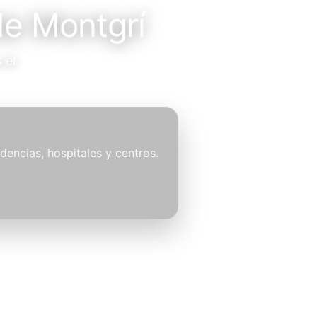
de Montgrí
 el
idencias, hospitales y centros.