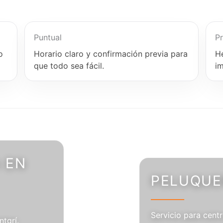
Puntual
Pr
o
Horario claro y confirmación previa para
H
que todo sea fácil.
i
 EN
PELUQUER
Servicio para centr
tgrí.