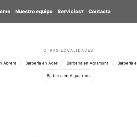
ome
Nuestro equipo
Servicios
▾
Contacta
OTRAS LOCALIDADES
en Abrera
Barbería en Àger
Barbería en Agramunt
Barbería e
Barbería en Aiguafreda