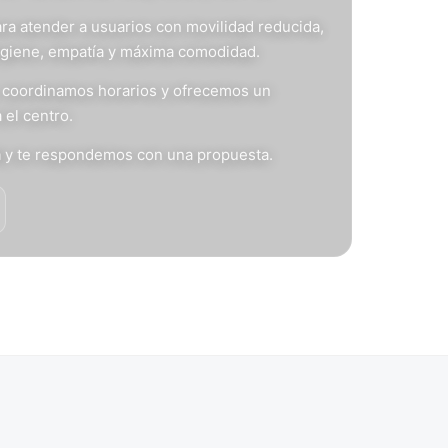
ra atender a usuarios con movilidad reducida,
igiene, empatía y máxima comodidad.
s, coordinamos horarios y ofrecemos un
 el centro.
n
y te respondemos con una propuesta.