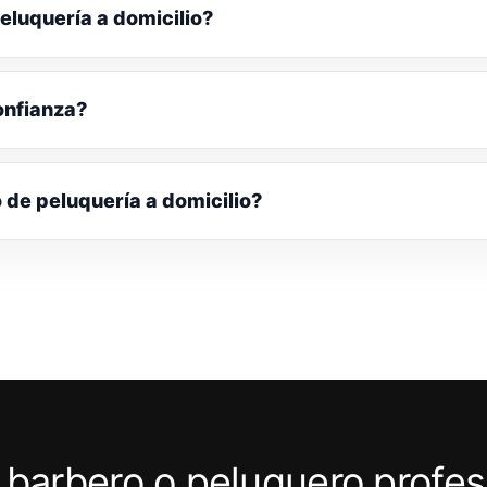
eluquería a domicilio?
onfianza?
o de peluquería a domicilio?
 barbero o peluquero profes