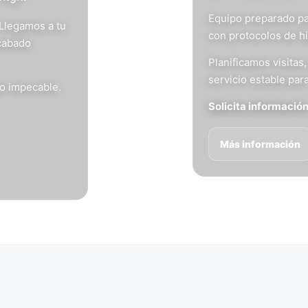
Equipo preparado pa
 Llegamos a tu
con protocolos de h
acabado
Planificamos visita
servicio estable para
do impecable.
Solicita informació
Más información