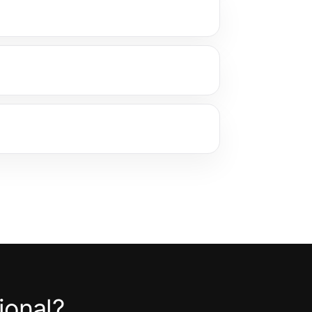
ional?