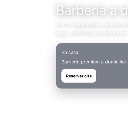
Barbería a d
Corte, degradado y barba con 
lugar, nosotros la experiencia
En casa
Barbería premium a domicilio:
Reservar cita