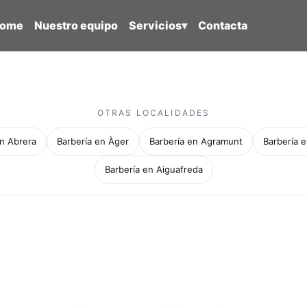
ome
Nuestro equipo
Servicios
▾
Contacta
OTRAS LOCALIDADES
en Abrera
Barbería en Àger
Barbería en Agramunt
Barbería e
Barbería en Aiguafreda