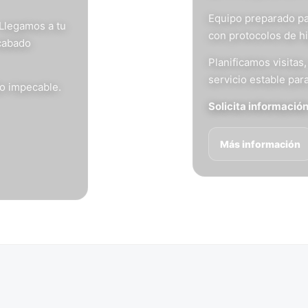
Equipo preparado pa
 Llegamos a tu
con protocolos de h
acabado
Planificamos visita
servicio estable para
do impecable.
Solicita informació
Más información