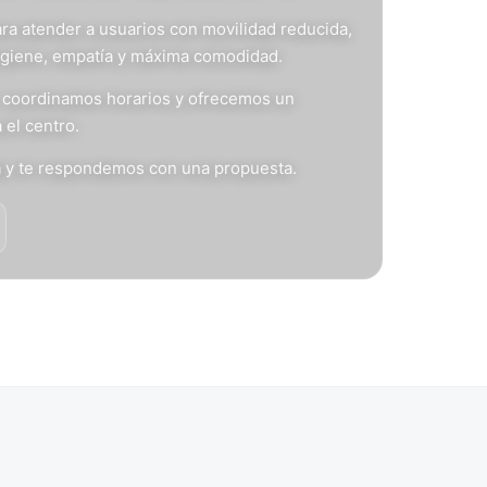
ra atender a usuarios con movilidad reducida,
igiene, empatía y máxima comodidad.
s, coordinamos horarios y ofrecemos un
 el centro.
n
y te respondemos con una propuesta.