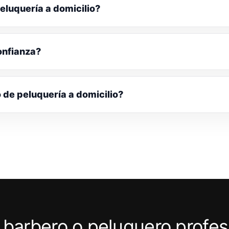
eluquería a domicilio?
onfianza?
o de peluquería a domicilio?
 barbero o peluquero profes