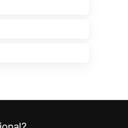
ional?