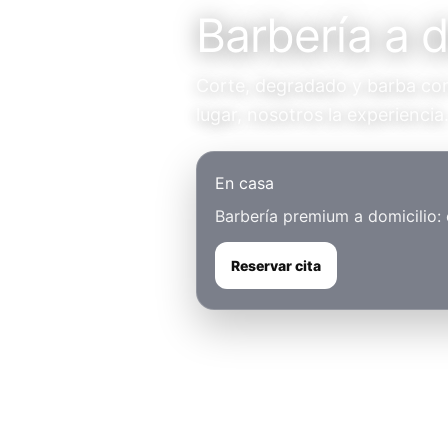
Barbería a d
Corte, degradado y barba con 
lugar, nosotros la experiencia
En casa
Barbería premium a domicilio:
Reservar cita