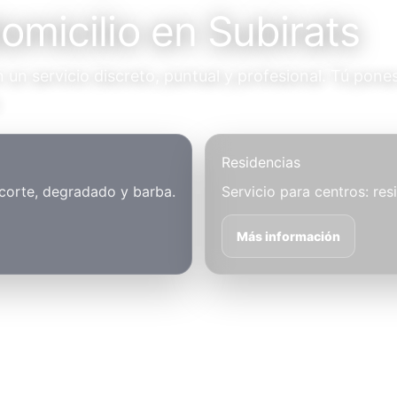
omicilio en Subirats
un servicio discreto, puntual y profesional. Tú pones
.
Residencias
 corte, degradado y barba.
Servicio para centros: res
Más información