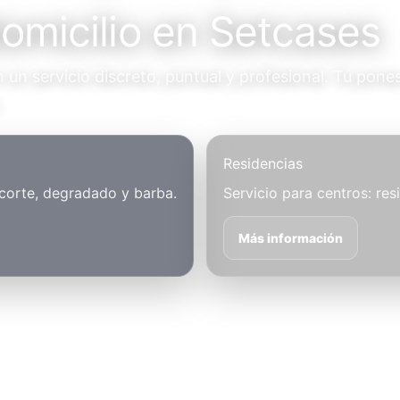
domicilio en Setcases
un servicio discreto, puntual y profesional. Tú pones
.
Residencias
 corte, degradado y barba.
Servicio para centros: res
Más información