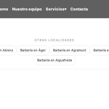
ome
Nuestro equipo
Servicios
▾
Contacta
OTRAS LOCALIDADES
en Abrera
Barbería en Àger
Barbería en Agramunt
Barbería e
Barbería en Aiguafreda