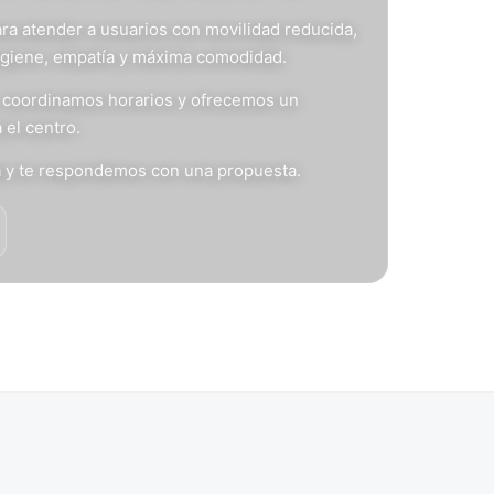
ra atender a usuarios con movilidad reducida,
igiene, empatía y máxima comodidad.
s, coordinamos horarios y ofrecemos un
 el centro.
n
y te respondemos con una propuesta.