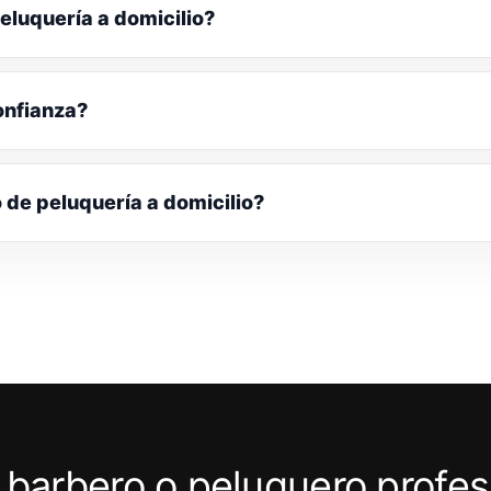
eluquería a domicilio?
onfianza?
o de peluquería a domicilio?
 barbero o peluquero profes