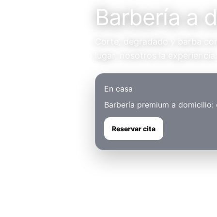
Barbería a 
Corte, degradado y barba con 
lugar, nosotros la experiencia
En casa
Barbería premium a domicilio:
Reservar cita