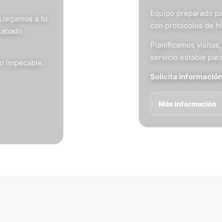
Equipo preparado pa
 Llegamos a tu
con protocolos de h
acabado
Planificamos visita
servicio estable para
do impecable.
Solicita informació
Más información