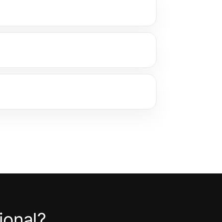
ional?