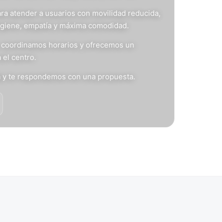
ra atender a usuarios con movilidad reducida,
igiene, empatía y máxima comodidad.
s, coordinamos horarios y ofrecemos un
 el centro.
n
y te respondemos con una propuesta.