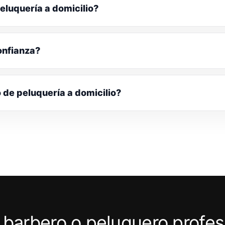
eluquería a domicilio?
onfianza?
o de peluquería a domicilio?
 barbero o peluquero profes