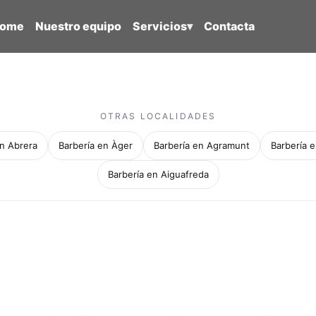
ome
Nuestro equipo
Servicios
▾
Contacta
OTRAS LOCALIDADES
en Abrera
Barbería en Àger
Barbería en Agramunt
Barbería e
Barbería en Aiguafreda