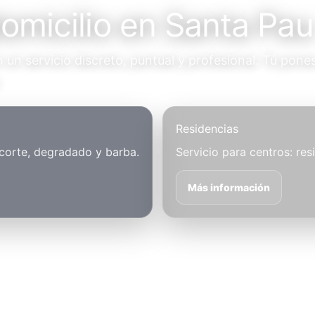
domicilio en Santa Pau
un servicio discreto, puntual y profesional. Tú pones
.
Residencias
 corte, degradado y barba.
Servicio para centros: res
Más información