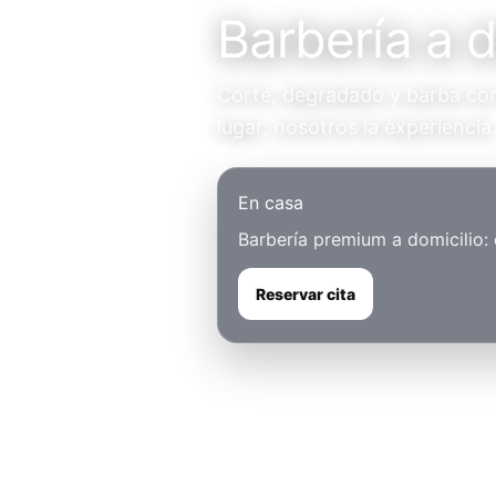
Barbería a 
Corte, degradado y barba con 
lugar, nosotros la experiencia
En casa
Barbería premium a domicilio:
Reservar cita