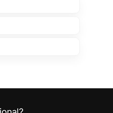
ional?