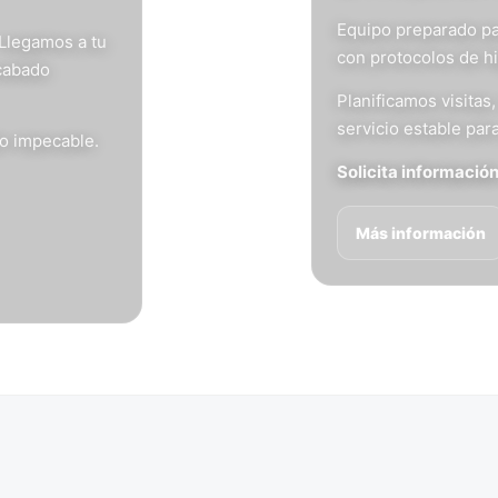
Equipo preparado pa
 Llegamos a tu
con protocolos de h
acabado
Planificamos visita
servicio estable para
do impecable.
Solicita informació
Más información