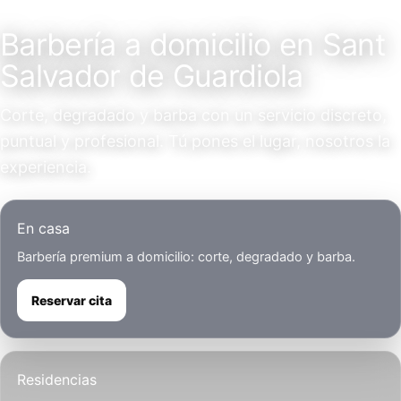
Servicio a domicilio
Barbería a domicilio en Sant
Salvador de Guardiola
Corte, degradado y barba con un servicio discreto,
puntual y profesional. Tú pones el lugar, nosotros la
experiencia.
En casa
Barbería premium a domicilio: corte, degradado y barba.
Reservar cita
Residencias