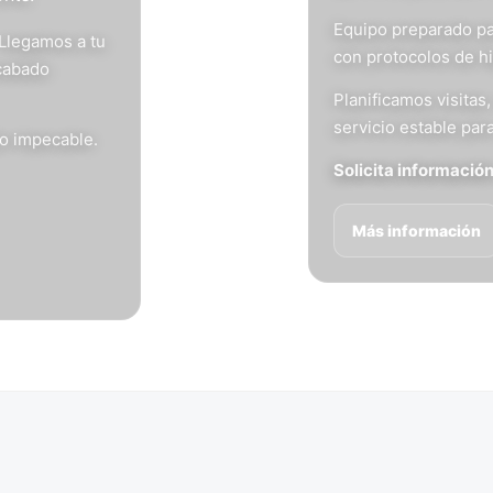
Equipo preparado pa
 Llegamos a tu
con protocolos de h
acabado
Planificamos visita
servicio estable para
do impecable.
Solicita informació
Más información