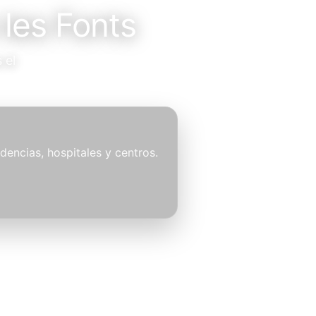
 les Fonts
 el
idencias, hospitales y centros.