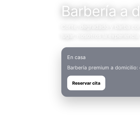
Barbería a d
Corte, degradado y barba con 
lugar, nosotros la experiencia
En casa
Barbería premium a domicilio:
Reservar cita