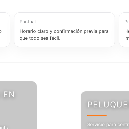
Puntual
Pr
o
Horario claro y confirmación previa para
H
que todo sea fácil.
i
 EN
PELUQUER
Servicio para centr
onts.