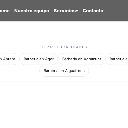
ome
Nuestro equipo
Servicios
▾
Contacta
OTRAS LOCALIDADES
en Abrera
Barbería en Àger
Barbería en Agramunt
Barbería e
Barbería en Aiguafreda