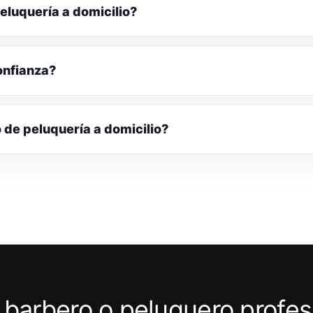
eluquería a domicilio?
onfianza?
o de peluquería a domicilio?
 barbero o peluquero profes