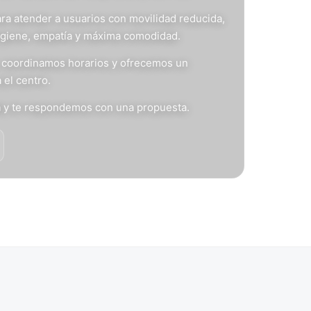
ra atender a usuarios con movilidad reducida,
igiene, empatía y máxima comodidad.
s, coordinamos horarios y ofrecemos un
 el centro.
n
y te respondemos con una propuesta.