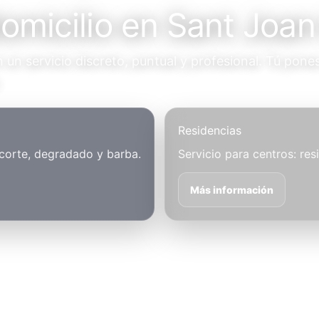
omicilio en Sant Joan
un servicio discreto, puntual y profesional. Tú pones
.
Residencias
 corte, degradado y barba.
Servicio para centros: res
Más información