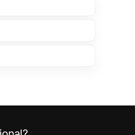
ional?