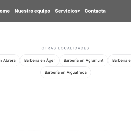
ome
Nuestro equipo
Servicios
▾
Contacta
OTRAS LOCALIDADES
en Abrera
Barbería en Àger
Barbería en Agramunt
Barbería e
Barbería en Aiguafreda