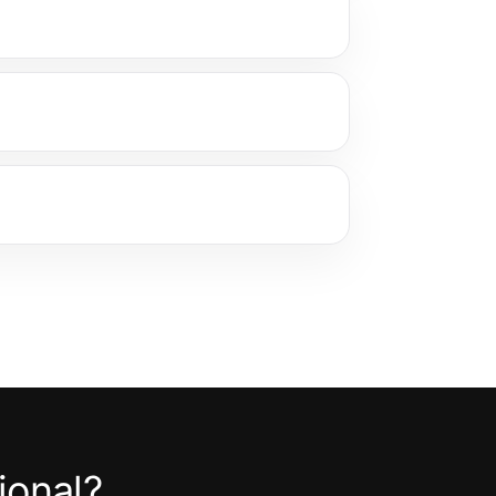
ional?