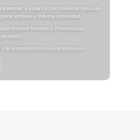
ra atender a usuarios con movilidad reducida,
igiene, empatía y máxima comodidad.
s, coordinamos horarios y ofrecemos un
 el centro.
n
y te respondemos con una propuesta.