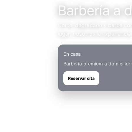
Barbería a d
Corte, degradado y barba con 
lugar, nosotros la experiencia
En casa
Barbería premium a domicilio:
Reservar cita