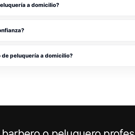
eluquería a domicilio?
onfianza?
o de peluquería a domicilio?
 barbero o peluquero profes