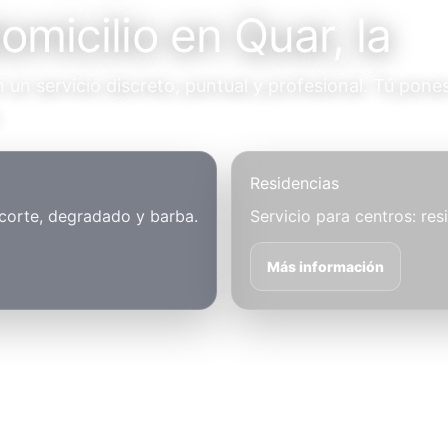
omicilio en Quar, la
un servicio discreto, puntual y profesional. Tú pones
.
Residencias
 corte, degradado y barba.
Servicio para centros: res
Más información