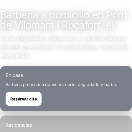
Servicio a domicilio
Barbería a domicilio en Pont
de Vilomara i Rocafort, el
Corte, degradado y barba con un servicio discreto,
puntual y profesional. Tú pones el lugar, nosotros la
experiencia.
En casa
Barbería premium a domicilio: corte, degradado y barba.
Reservar cita
Residencias