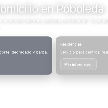
domicilio en Poboleda
un servicio discreto, puntual y profesional. Tú pones
.
Residencias
 corte, degradado y barba.
Servicio para centros: res
Más información