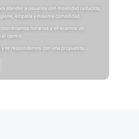
ra atender a usuarios con movilidad reducida,
igiene, empatía y máxima comodidad.
s, coordinamos horarios y ofrecemos un
 el centro.
n
y te respondemos con una propuesta.