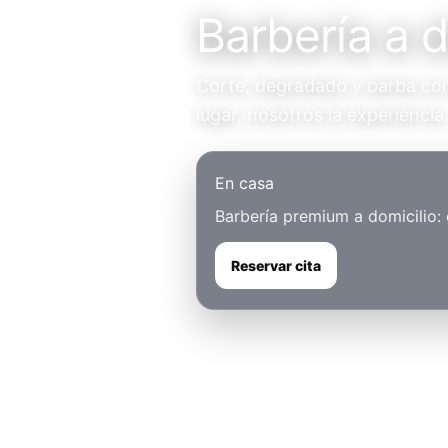
Barbería a 
Corte, degradado y barba con 
lugar, nosotros la experiencia
En casa
Barbería premium a domicilio:
Reservar cita