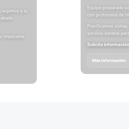
Equipo preparado pa
 Llegamos a tu
con protocolos de h
acabado
Planificamos visita
servicio estable para
do impecable.
Solicita informació
Más información