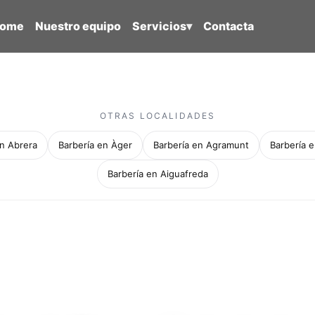
ome
Nuestro equipo
Servicios
▾
Contacta
OTRAS LOCALIDADES
en Abrera
Barbería en Àger
Barbería en Agramunt
Barbería e
Barbería en Aiguafreda