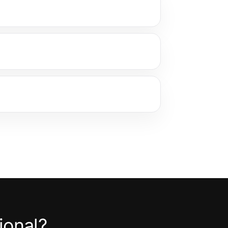
ional?