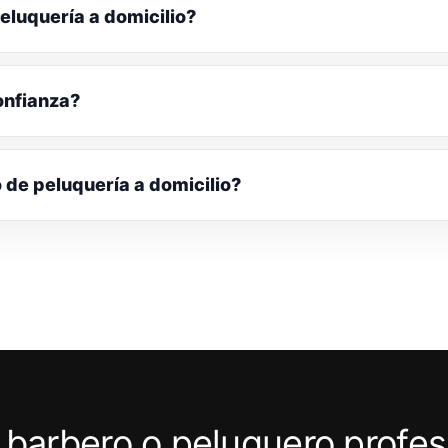
eluquería a domicilio?
onfianza?
o de peluquería a domicilio?
 barbero o peluquero profes