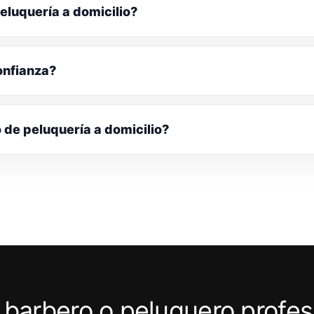
eluquería a domicilio?
onfianza?
o de peluquería a domicilio?
 barbero o peluquero profes