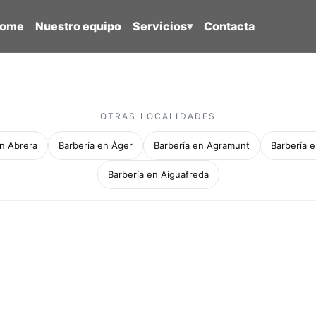
ome
Nuestro equipo
Servicios
▾
Contacta
OTRAS LOCALIDADES
en Abrera
Barbería en Àger
Barbería en Agramunt
Barbería e
Barbería en Aiguafreda