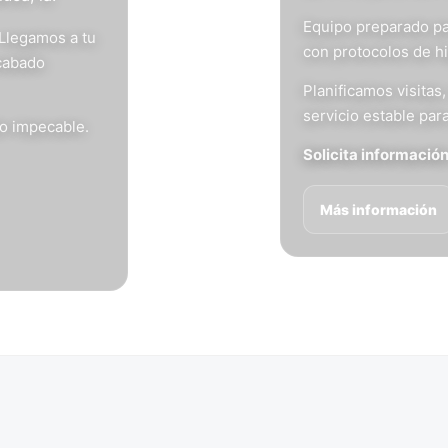
Equipo preparado pa
 Llegamos a tu
con protocolos de h
acabado
Planificamos visita
servicio estable para
do impecable.
Solicita informació
Más información