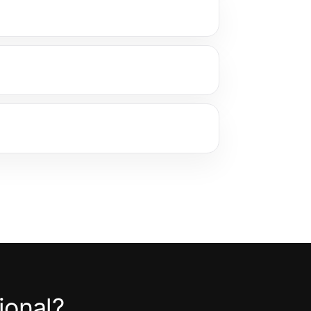
ional?