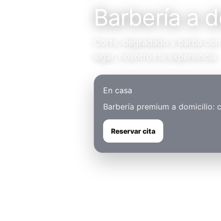
Barbería a d
Corte, degradado y barba con u
lugar, nosotros la experiencia.
En casa
Barbería premium a domicilio: 
Reservar cita