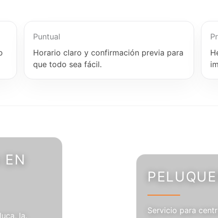
Puntual
Pr
o
Horario claro y confirmación previa para
H
que todo sea fácil.
i
 EN
PELUQUER
Servicio para centr
uca, la.