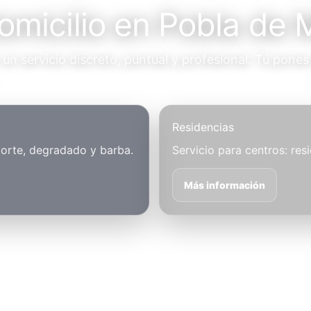
omicilio en Pobla de 
n servicio discreto, puntual y profesional. Tú pones 
Residencias
corte, degradado y barba.
Servicio para centros: res
Más información