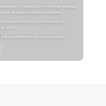
ra atender a usuarios con movilidad reducida,
igiene, empatía y máxima comodidad.
s, coordinamos horarios y ofrecemos un
 el centro.
n
y te respondemos con una propuesta.