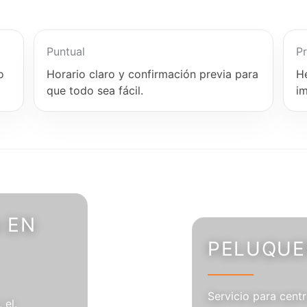
Puntual
Pr
o
Horario claro y confirmación previa para
H
que todo sea fácil.
i
 EN
PELUQUER
Servicio para centr
 el.