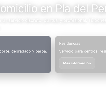
omicilio en Pla del Pe
un servicio discreto, puntual y profesional. Tú pones
.
Residencias
 corte, degradado y barba.
Servicio para centros: res
Más información