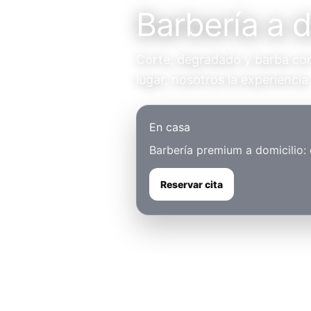
Barbería a d
Corte, degradado y barba con 
lugar, nosotros la experiencia
En casa
Barbería premium a domicilio:
Reservar cita