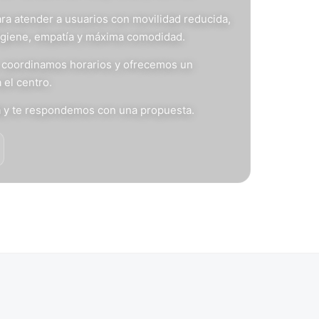
ra atender a usuarios con movilidad reducida,
igiene, empatía y máxima comodidad.
s, coordinamos horarios y ofrecemos un
 el centro.
n
y te respondemos con una propuesta.