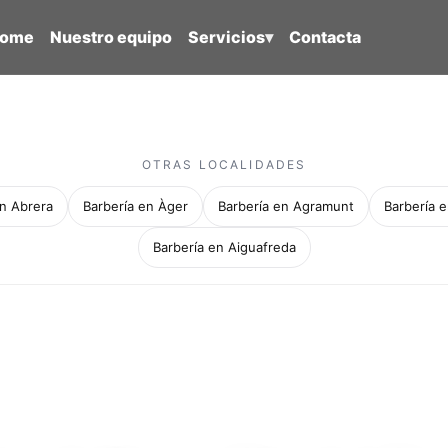
ome
Nuestro equipo
Servicios
▾
Contacta
OTRAS LOCALIDADES
en Abrera
Barbería en Àger
Barbería en Agramunt
Barbería e
Barbería en Aiguafreda