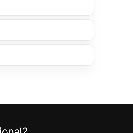
ional?