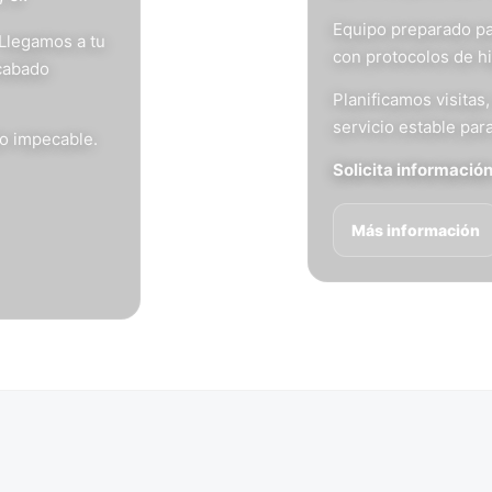
Equipo preparado pa
 Llegamos a tu
con protocolos de h
acabado
Planificamos visita
servicio estable para
do impecable.
Solicita informació
Más información