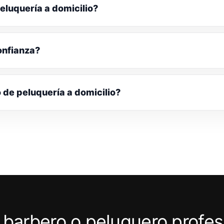
eluquería a domicilio?
onfianza?
o de peluquería a domicilio?
 barbero o peluquero profes