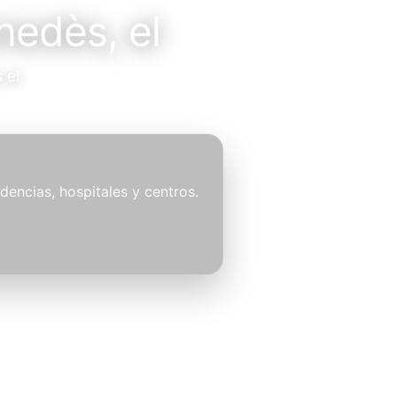
nedès, el
 el
idencias, hospitales y centros.