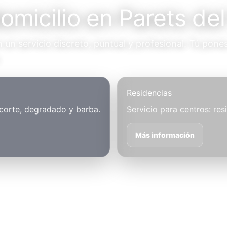
omicilio en Parets del
un servicio discreto, puntual y profesional. Tú pones
.
Residencias
 corte, degradado y barba.
Servicio para centros: res
Más información