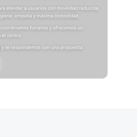
ra atender a usuarios con movilidad reducida,
igiene, empatía y máxima comodidad.
s, coordinamos horarios y ofrecemos un
 el centro.
n
y te respondemos con una propuesta.