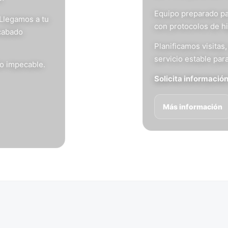
Equipo preparado pa
 Llegamos a tu
con protocolos de h
acabado
Planificamos visita
servicio estable para
do impecable.
Solicita informació
Más información