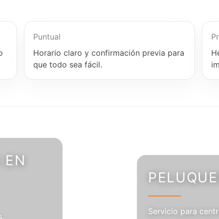
Puntual
Pr
o
Horario claro y confirmación previa para
H
que todo sea fácil.
i
 EN
PELUQUER
Servicio para centr
s.