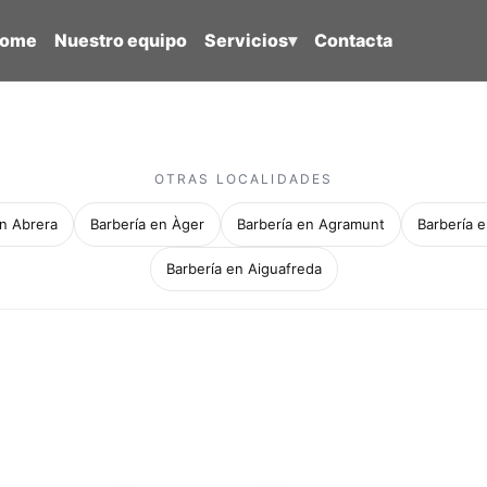
ome
Nuestro equipo
Servicios
▾
Contacta
OTRAS LOCALIDADES
en Abrera
Barbería en Àger
Barbería en Agramunt
Barbería e
Barbería en Aiguafreda