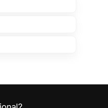
ional?