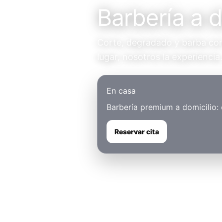
Barbería a d
Corte, degradado y barba con 
lugar, nosotros la experiencia
En casa
Barbería premium a domicilio:
Reservar cita