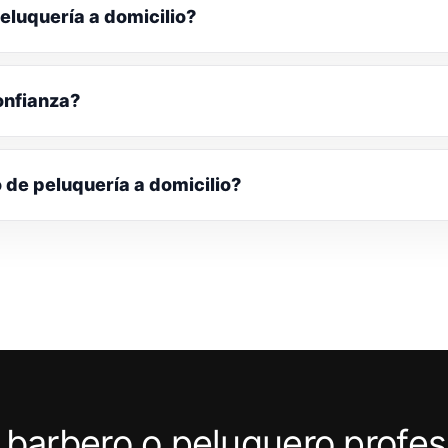
eluquería a domicilio?
onfianza?
o de peluquería a domicilio?
 barbero o peluquero profes