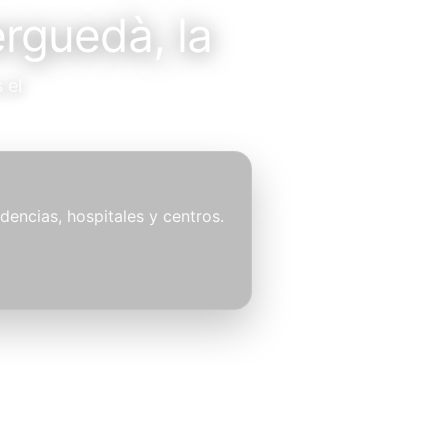
erguedà, la
 el
idencias, hospitales y centros.