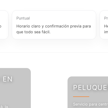
Puntual
Pr
o
Horario claro y confirmación previa para
H
que todo sea fácil.
i
 EN
PELUQUER
Servicio para centr
, la.