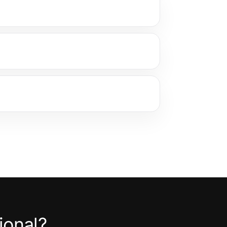
ional?