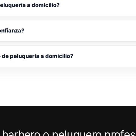
eluquería a domicilio?
onfianza?
o de peluquería a domicilio?
 barbero o peluquero profes