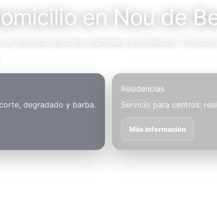
domicilio en Nou de B
un servicio discreto, puntual y profesional. Tú pones
.
Residencias
 corte, degradado y barba.
Servicio para centros: res
Más información