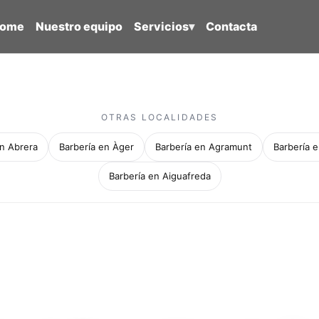
ome
Nuestro equipo
Servicios
▾
Contacta
OTRAS LOCALIDADES
en Abrera
Barbería en Àger
Barbería en Agramunt
Barbería e
Barbería en Aiguafreda