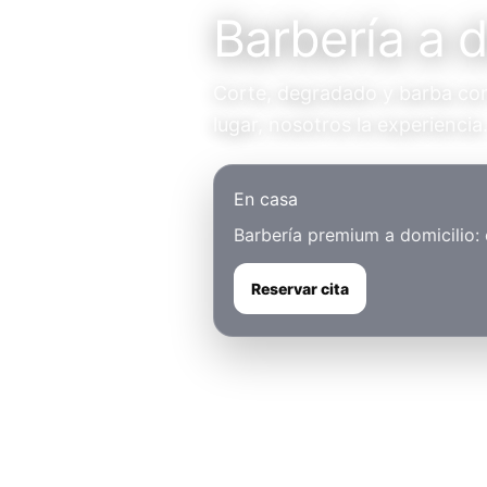
Barbería a 
Corte, degradado y barba con 
lugar, nosotros la experiencia
En casa
Barbería premium a domicilio:
Reservar cita