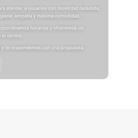
ra atender a usuarios con movilidad reducida,
igiene, empatía y máxima comodidad.
s, coordinamos horarios y ofrecemos un
 el centro.
n
y te respondemos con una propuesta.