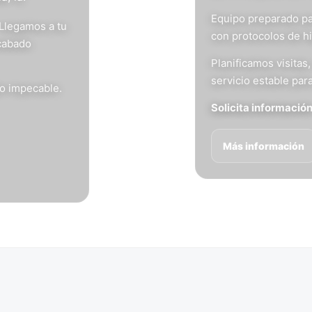
Equipo preparado pa
 Llegamos a tu
con protocolos de h
acabado
Planificamos visita
servicio estable para
do impecable.
Solicita informació
Más información