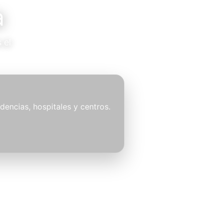
a
 el
idencias, hospitales y centros.