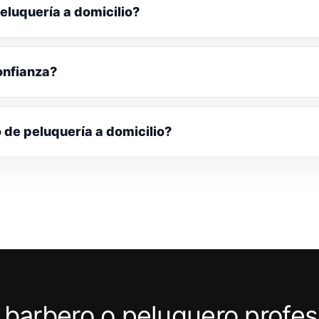
eluquería a domicilio?
onfianza?
o de peluquería a domicilio?
 barbero o peluquero profes