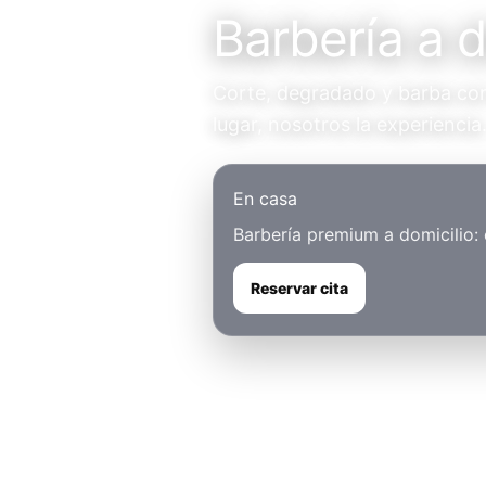
Barbería a d
Corte, degradado y barba con 
lugar, nosotros la experiencia
En casa
Barbería premium a domicilio:
Reservar cita