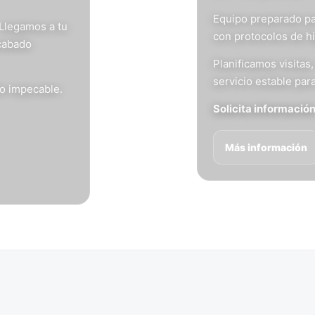
Equipo preparado pa
 Llegamos a tu
con protocolos de h
acabado
Planificamos visita
servicio estable para
do impecable.
Solicita informació
Más información