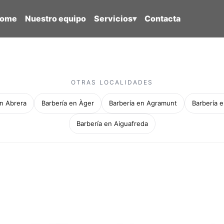
ome
Nuestro equipo
Servicios
▾
Contacta
OTRAS LOCALIDADES
en Abrera
Barbería en Àger
Barbería en Agramunt
Barbería e
Barbería en Aiguafreda