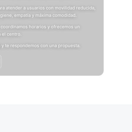
ra atender a usuarios con movilidad reducida,
igiene, empatía y máxima comodidad.
s, coordinamos horarios y ofrecemos un
 el centro.
n
y te respondemos con una propuesta.