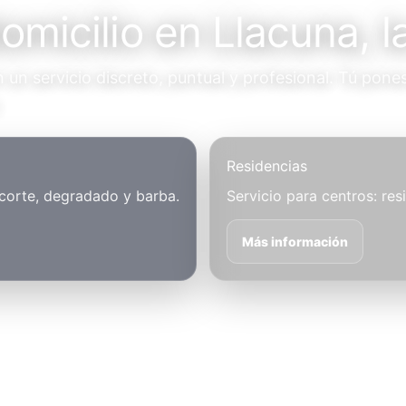
omicilio en Llacuna, l
un servicio discreto, puntual y profesional. Tú pones
.
Residencias
 corte, degradado y barba.
Servicio para centros: res
Más información