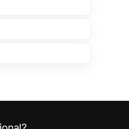
ional?