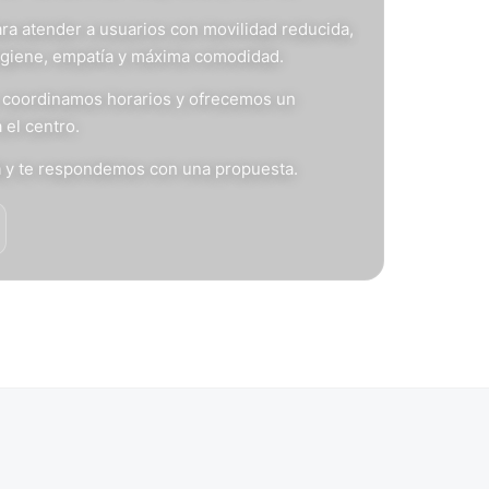
ra atender a usuarios con movilidad reducida,
igiene, empatía y máxima comodidad.
s, coordinamos horarios y ofrecemos un
 el centro.
n
y te respondemos con una propuesta.