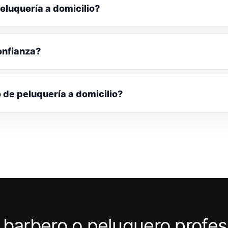
eluquería a domicilio?
onfianza?
o de peluquería a domicilio?
 barbero o peluquero profes