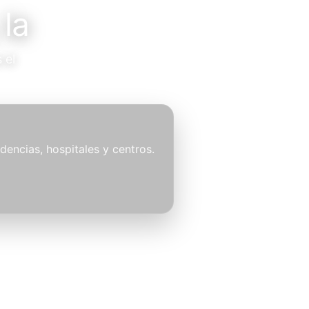
 la
 el
idencias, hospitales y centros.