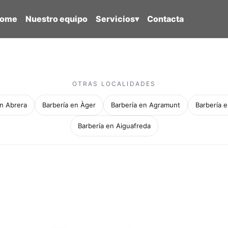
ome
Nuestro equipo
Servicios
▾
Contacta
OTRAS LOCALIDADES
en Abrera
Barbería en Àger
Barbería en Agramunt
Barbería e
Barbería en Aiguafreda