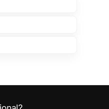
ional?