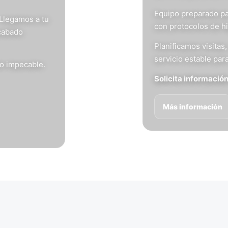
Equipo preparado pa
 Llegamos a tu
con protocolos de h
acabado
Planificamos visita
servicio estable para
do impecable.
Solicita informació
Más información