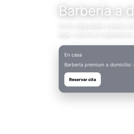
Barbería a d
Corte, degradado y barba con 
lugar, nosotros la experiencia
En casa
Barbería premium a domicilio:
Reservar cita