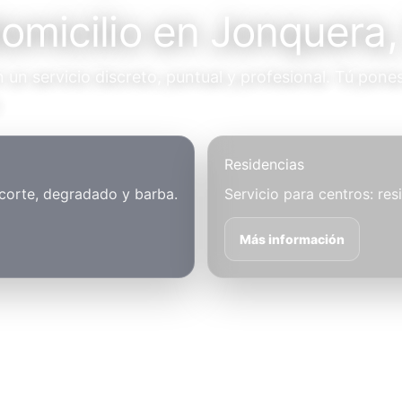
omicilio en Jonquera,
un servicio discreto, puntual y profesional. Tú pones
.
Residencias
 corte, degradado y barba.
Servicio para centros: res
Más información