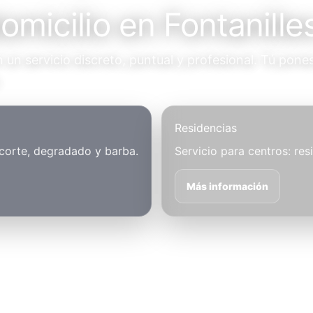
omicilio en Fontanille
un servicio discreto, puntual y profesional. Tú pones
.
Residencias
 corte, degradado y barba.
Servicio para centros: res
Más información