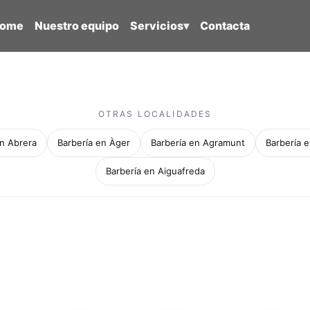
ome
Nuestro equipo
Servicios
▾
Contacta
OTRAS LOCALIDADES
en Abrera
Barbería en Àger
Barbería en Agramunt
Barbería e
Barbería en Aiguafreda