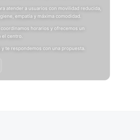
ra atender a usuarios con movilidad reducida,
igiene, empatía y máxima comodidad.
s, coordinamos horarios y ofrecemos un
 el centro.
n
y te respondemos con una propuesta.