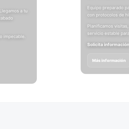
Equipo preparado pa
 Llegamos a tu
con protocolos de h
acabado
Planificamos visita
servicio estable para
do impecable.
Solicita informació
Más información