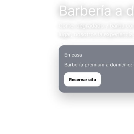
Barbería a d
Corte, degradado y barba con 
lugar, nosotros la experiencia
En casa
Barbería premium a domicilio:
Reservar cita