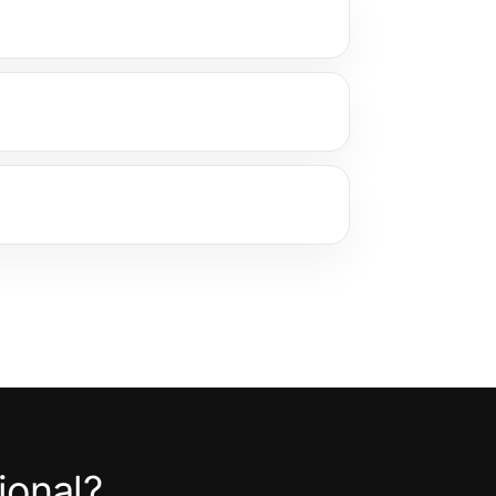
ional?