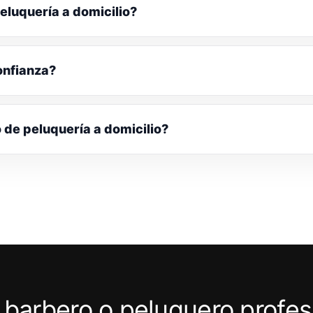
eluquería a domicilio?
onfianza?
o de peluquería a domicilio?
 barbero o peluquero profes