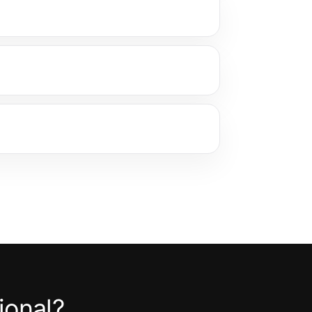
ional?