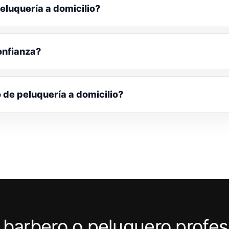
eluquería a domicilio?
onfianza?
o de peluquería a domicilio?
 barbero o peluquero profes