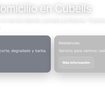
omicilio en Cubells
un servicio discreto, puntual y profesional. Tú pones
.
Residencias
 corte, degradado y barba.
Servicio para centros: res
Más información