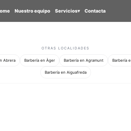
ome
Nuestro equipo
Servicios
▾
Contacta
OTRAS LOCALIDADES
en Abrera
Barbería en Àger
Barbería en Agramunt
Barbería e
Barbería en Aiguafreda