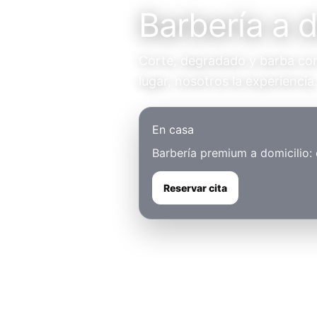
Barbería a d
Corte, degradado y barba con 
lugar, nosotros la experiencia
En casa
Barbería premium a domicilio:
Reservar cita