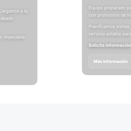
Equipo preparado pa
 Llegamos a tu
con protocolos de h
acabado
Planificamos visita
servicio estable para
do impecable.
Solicita informació
Más información