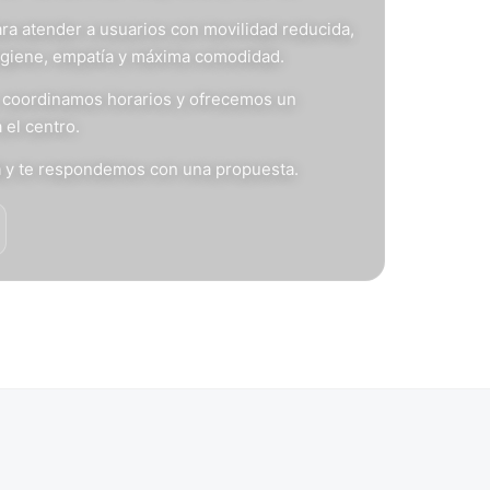
ra atender a usuarios con movilidad reducida,
igiene, empatía y máxima comodidad.
s, coordinamos horarios y ofrecemos un
 el centro.
n
y te respondemos con una propuesta.