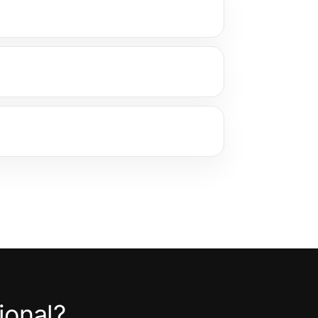
ional?