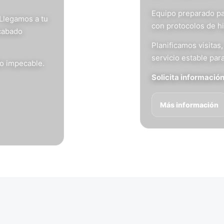
Equipo preparado pa
 Llegamos a tu
con protocolos de h
acabado
Planificamos visita
servicio estable para
do impecable.
Solicita informació
Más información