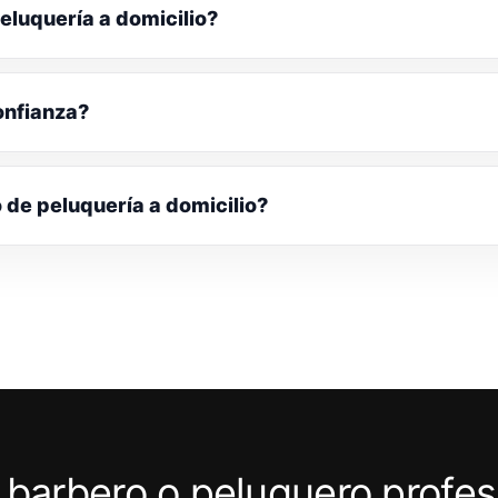
eluquería a domicilio?
onfianza?
o de peluquería a domicilio?
 barbero o peluquero profes