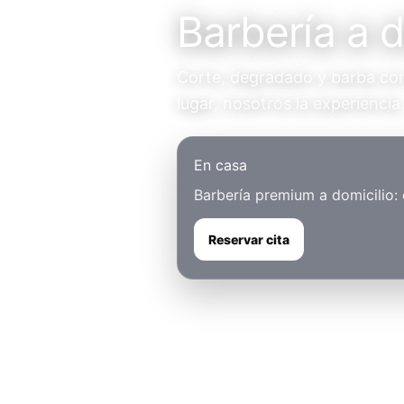
Barbería a 
Corte, degradado y barba con 
lugar, nosotros la experiencia
En casa
Barbería premium a domicilio:
Reservar cita