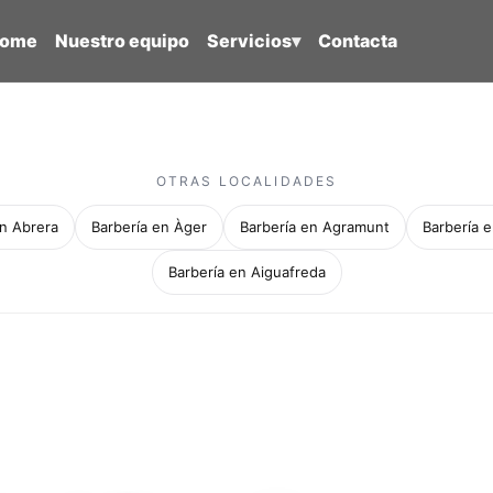
ome
Nuestro equipo
Servicios
▾
Contacta
OTRAS LOCALIDADES
en Abrera
Barbería en Àger
Barbería en Agramunt
Barbería e
Barbería en Aiguafreda