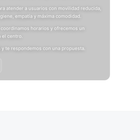
ra atender a usuarios con movilidad reducida,
igiene, empatía y máxima comodidad.
s, coordinamos horarios y ofrecemos un
 el centro.
n
y te respondemos con una propuesta.