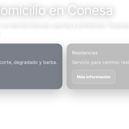
domicilio en Conesa
un servicio discreto, puntual y profesional. Tú pones
.
Residencias
 corte, degradado y barba.
Servicio para centros: res
Más información