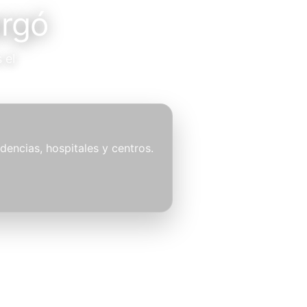
argó
 el
idencias, hospitales y centros.