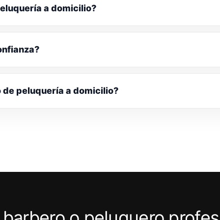
eluquería a domicilio?
onfianza?
o de peluquería a domicilio?
 barbero o peluquero profes