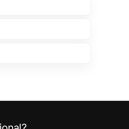
ional?