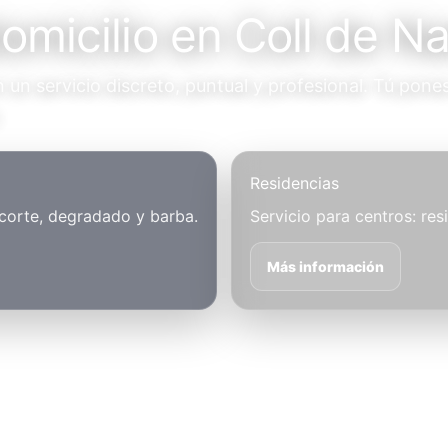
omicilio en Coll de N
un servicio discreto, puntual y profesional. Tú pones
.
Residencias
 corte, degradado y barba.
Servicio para centros: res
Más información