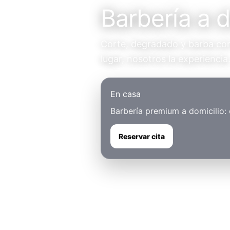
Barbería a d
Corte, degradado y barba con 
lugar, nosotros la experiencia
En casa
Barbería premium a domicilio:
Reservar cita