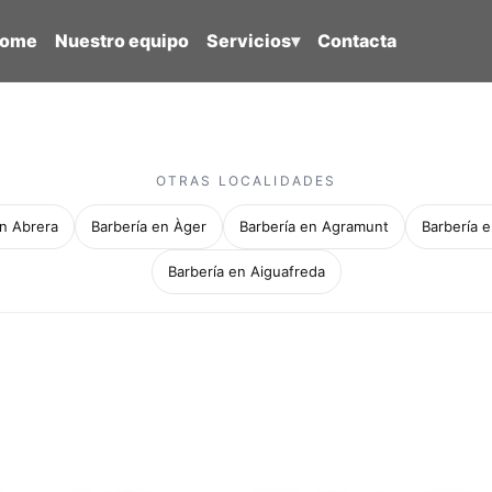
ome
Nuestro equipo
Servicios
▾
Contacta
OTRAS LOCALIDADES
en Abrera
Barbería en Àger
Barbería en Agramunt
Barbería e
Barbería en Aiguafreda