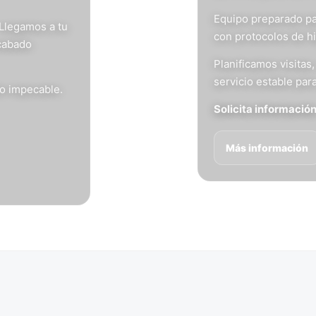
Equipo preparado pa
 Llegamos a tu
con protocolos de h
acabado
Planificamos visita
servicio estable para
do impecable.
Solicita informació
Más información