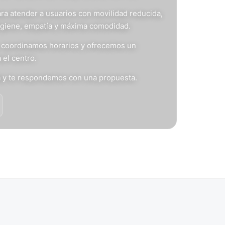
ra atender a usuarios con movilidad reducida,
igiene, empatía y máxima comodidad.
s, coordinamos horarios y ofrecemos un
 el centro.
n
y te respondemos con una propuesta.