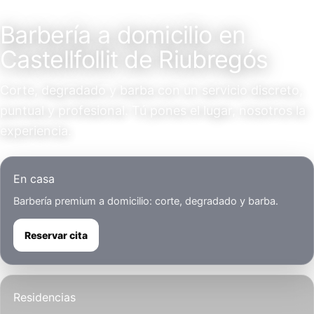
Servicio a domicilio
Barbería a domicilio en
Castellfollit de Riubregós
Corte, degradado y barba con un servicio discreto,
puntual y profesional. Tú pones el lugar, nosotros la
experiencia.
En casa
Barbería premium a domicilio: corte, degradado y barba.
Reservar cita
Residencias