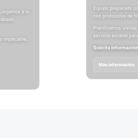
Equipo preparado pa
 Llegamos a tu
con protocolos de h
acabado
Planificamos visita
servicio estable para
do impecable.
Solicita informació
Más información