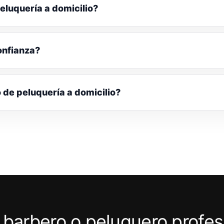
eluquería a domicilio?
onfianza?
o de peluquería a domicilio?
 barbero o peluquero profes