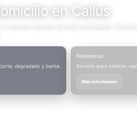
omicilio en Callús
un servicio discreto, puntual y profesional. Tú pones
.
Residencias
 corte, degradado y barba.
Servicio para centros: res
Más información