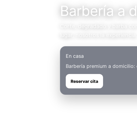
Barbería a d
Corte, degradado y barba con 
lugar, nosotros la experiencia
En casa
Barbería premium a domicilio:
Reservar cita