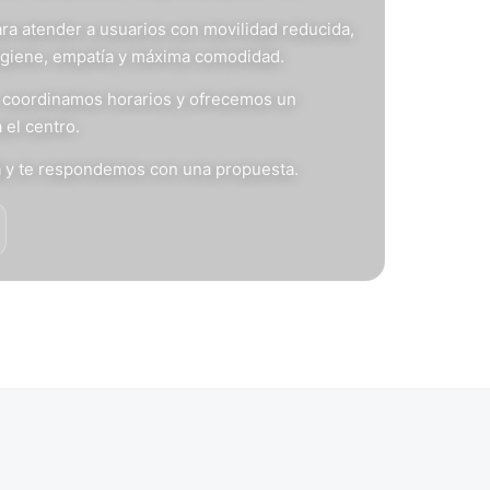
ra atender a usuarios con movilidad reducida,
igiene, empatía y máxima comodidad.
s, coordinamos horarios y ofrecemos un
 el centro.
n
y te respondemos con una propuesta.