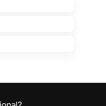
ional?