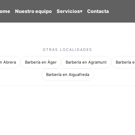
ome
Nuestro equipo
Servicios
▾
Contacta
OTRAS LOCALIDADES
en Abrera
Barbería en Àger
Barbería en Agramunt
Barbería e
Barbería en Aiguafreda