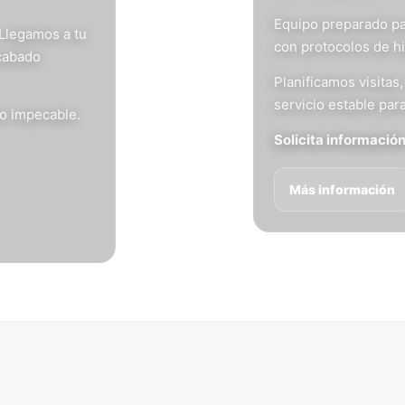
Equipo preparado pa
 Llegamos a tu
con protocolos de h
acabado
Planificamos visita
servicio estable para
do impecable.
Solicita informació
Más información