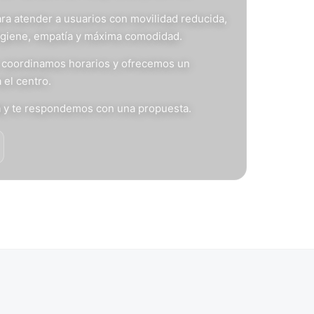
ra atender a usuarios con movilidad reducida,
igiene, empatía y máxima comodidad.
s, coordinamos horarios y ofrecemos un
 el centro.
n
y te respondemos con una propuesta.