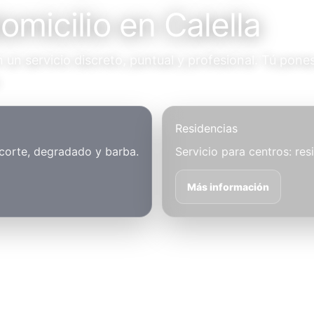
omicilio en Calella
un servicio discreto, puntual y profesional. Tú pones
.
Residencias
 corte, degradado y barba.
Servicio para centros: res
Más información