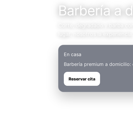
Barbería a d
Corte, degradado y barba con 
lugar, nosotros la experiencia
En casa
Barbería premium a domicilio:
Reservar cita