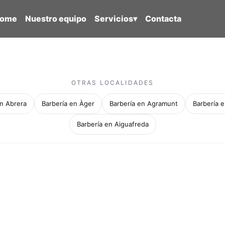
ome
Nuestro equipo
Servicios
▾
Contacta
OTRAS LOCALIDADES
en Abrera
Barbería en Àger
Barbería en Agramunt
Barbería e
Barbería en Aiguafreda