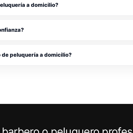
eluquería a domicilio?
onfianza?
o de peluquería a domicilio?
 barbero o peluquero profes