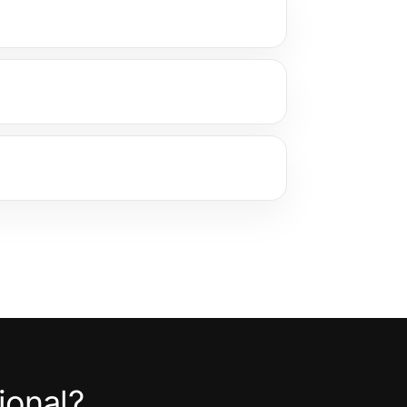
ional?