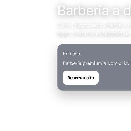
Barbería a do
Corte, degradado y barba con 
lugar, nosotros la experiencia
En casa
Barbería premium a domicilio:
Reservar cita