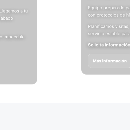
Equipo preparado pa
 Llegamos a tu
con protocolos de h
acabado
Planificamos visita
servicio estable para
do impecable.
Solicita informació
Más información