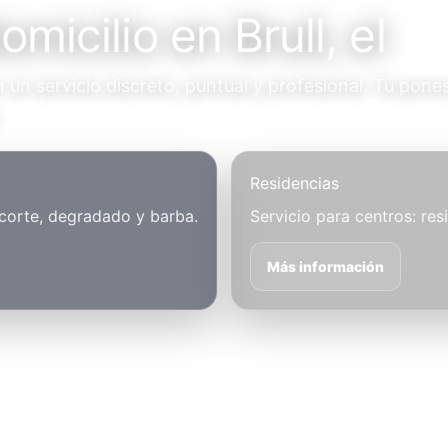
micilio en Brull, el
un servicio discreto, puntual y profesional. Tú pones
.
Residencias
 corte, degradado y barba.
Servicio para centros: res
Más información