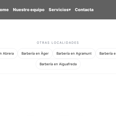
ome
Nuestro equipo
Servicios
▾
Contacta
OTRAS LOCALIDADES
en Abrera
Barbería en Àger
Barbería en Agramunt
Barbería e
Barbería en Aiguafreda