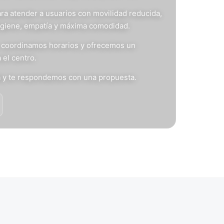
ra atender a usuarios con movilidad reducida,
igiene, empatía y máxima comodidad.
s, coordinamos horarios y ofrecemos un
 el centro.
n
y te respondemos con una propuesta.