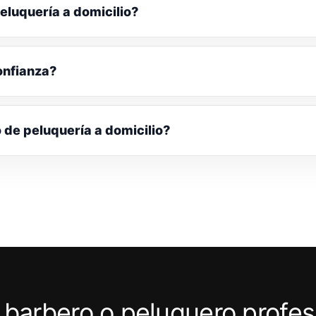
eluquería a domicilio?
onfianza?
o de peluquería a domicilio?
 barbero o peluquero profes