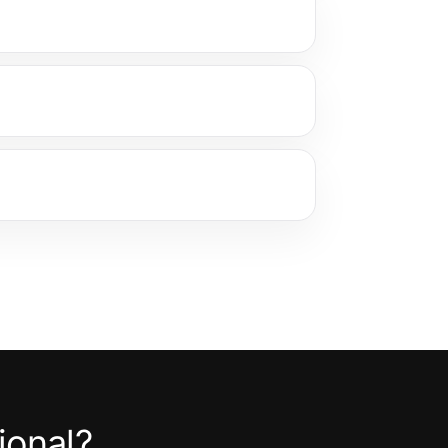
ional?