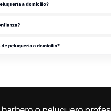
eluquería a domicilio?
onfianza?
o de peluquería a domicilio?
 barbero o peluquero profes