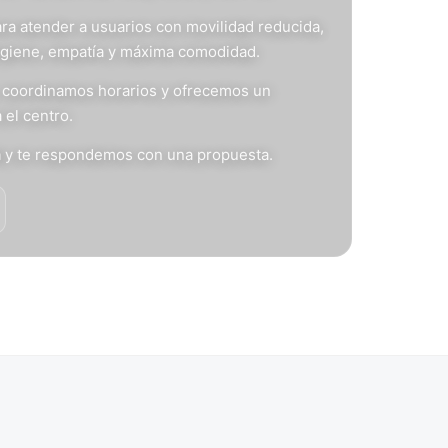
ra atender a usuarios con movilidad reducida,
igiene, empatía y máxima comodidad.
s, coordinamos horarios y ofrecemos un
 el centro.
n
y te respondemos con una propuesta.