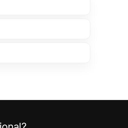
ional?