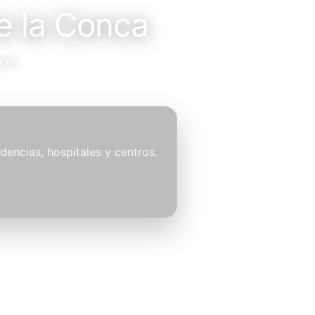
e la Conca
 el
idencias, hospitales y centros.