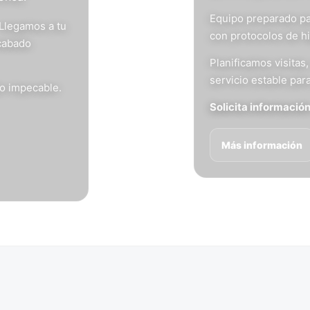
Equipo preparado pa
 Llegamos a tu
con protocolos de h
acabado
Planificamos visita
servicio estable para
do impecable.
Solicita informació
Más información