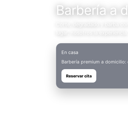
Barbería a 
Corte, degradado y barba con 
lugar, nosotros la experiencia
En casa
Barbería premium a domicilio:
Reservar cita