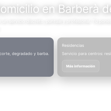
domicilio en Barberà d
un servicio discreto, puntual y profesional. Tú pones
.
Residencias
 corte, degradado y barba.
Servicio para centros: res
Más información