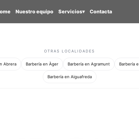
ome
Nuestro equipo
Servicios
▾
Contacta
OTRAS LOCALIDADES
en Abrera
Barbería en Àger
Barbería en Agramunt
Barbería e
Barbería en Aiguafreda