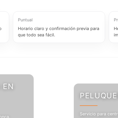
Puntual
Pr
o
Horario claro y confirmación previa para
H
que todo sea fácil.
i
 EN
PELUQUER
Servicio para centr
onca.