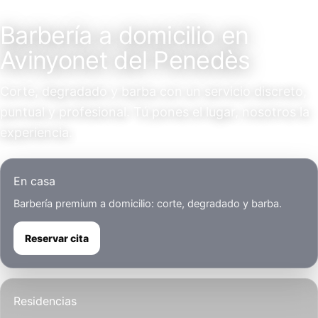
Servicio a domicilio
Barbería a domicilio en
Avinyonet del Penedès
Corte, degradado y barba con un servicio discreto,
puntual y profesional. Tú pones el lugar, nosotros la
experiencia.
En casa
Barbería premium a domicilio: corte, degradado y barba.
Reservar cita
Residencias